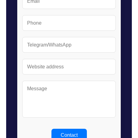
Contact