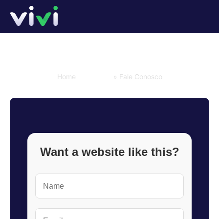
Fale Conosco
Home
Vivi casino
»
Fale Conosco
Want a website like this?